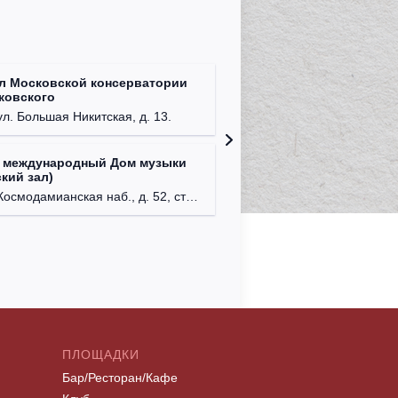
л Московской консерватории
Централ
йковского
г. Моск
ул. Большая Никитская, д. 13.
 международный Дом музыки
Клуб Ba
кий зал)
г. Моск
осмодамианская наб., д. 52, стр. 8.
ПЛОЩАДКИ
Бар/Ресторан/Кафе