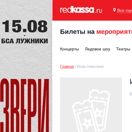
Все го
Билеты на
мероприят
Концерты
Ледовое шоу
Театры
Главная
Игорь Николаев
К