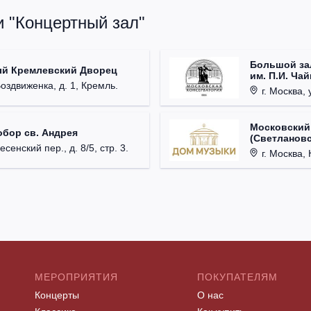
и "Концертный зал"
Большой за
ый Кремлевский Дворец
им. П.И. Ча
Воздвиженка, д. 1, Кремль.
г. Москва, 
Московский
обор св. Андрея
(Светлановс
есенский пер., д. 8/5, стр. 3.
г. Москва, К
МЕРОПРИЯТИЯ
ПОКУПАТЕЛЯМ
Концерты
О нас