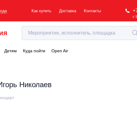
+
рода
Как купить
Доставка
Контакты
с 
ия
Детям
Куда пойти
Open Air
Игорь Николаев
онцерт