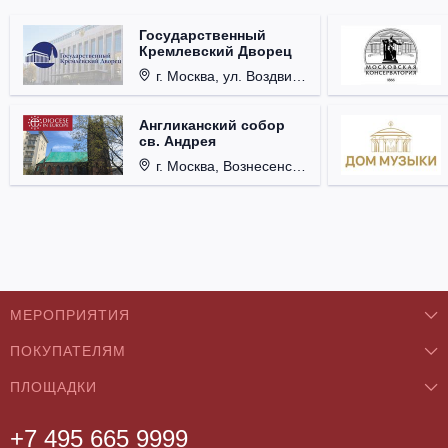
Государственный
Кремлевский Дворец
г. Москва, ул. Воздвиженка, д. 1, Кремль.
Англиканский собор
св. Андрея
г. Москва, Вознесенский пер., д. 8/5, стр. 3.
МЕРОПРИЯТИЯ
ПОКУПАТЕЛЯМ
Концерты
ПЛОЩАДКИ
О нас
Классика
+7 495 665 9999
Бар/Ресторан/Кафе
Как купить
Театры