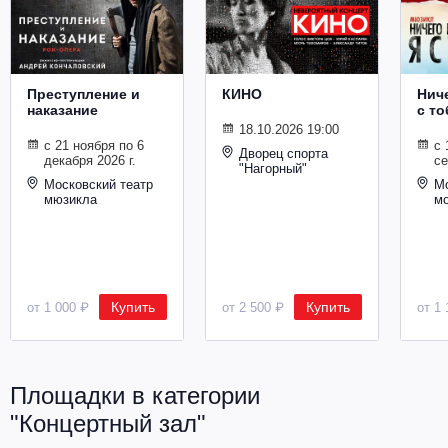
Металл
Преступление и
КИНО
Ниче
наказание
с то
18.10.2026 19:00
с 21 ноября по 6
с 
Дворец спорта
декабря 2026 г.
се
"Нагорный"
Московский театр
Мо
мюзикла
м
Купить
Купить
от 1 000 ₽
от 2 500 ₽
от 1 
Площадки в категории
"Концертный зал"