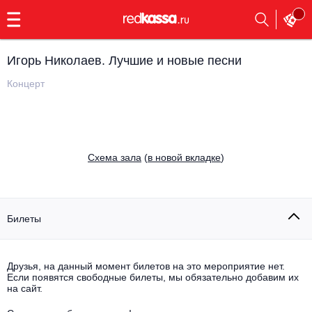
с
9:00
до
23:00
Игорь Николаев. Лучшие и новые песни
Заказать
обратный
Концерт
звонок
Главная
Все события
Выбрать мероприятие
Инди
Cхема зала
(
в новой вкладке
)
Все события
Как купить
Электронная музыка
Rap, hip-hop, RnB
Билеты
Все события
Контакты
Панк
Опера
Друзья, на данный момент билетов на это мероприятие нет.
Если появятся свободные билеты, мы обязательно добавим их
Все события
Выбрать другой город
Концерты на теплоходе
на сайт.
Известные актёры