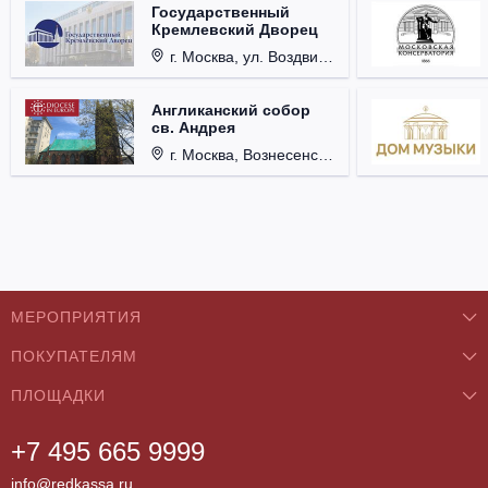
Государственный
Кремлевский Дворец
г. Москва, ул. Воздвиженка, д. 1, Кремль.
Англиканский собор
св. Андрея
г. Москва, Вознесенский пер., д. 8/5, стр. 3.
МЕРОПРИЯТИЯ
ПОКУПАТЕЛЯМ
Концерты
ПЛОЩАДКИ
О нас
Классика
+7 495 665 9999
Бар/Ресторан/Кафе
Как купить
Театры
info@redkassa.ru
Клуб