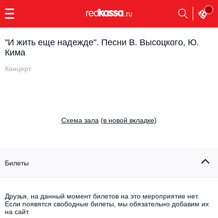
с
9:00
до
23:00
"И жить еще надежде". Песни В. Высоцкого, Ю.
Заказать
Кима
обратный
звонок
Концерт
Главная
Все события
Выбрать мероприятие
Инди
Все события
Cхема зала
(
в новой вкладке
)
Как купить
Электронная музыка
Rap, hip-hop, RnB
Все события
Билеты
Контакты
Панк
Поэтический вечер
Все события
Друзья, на данный момент билетов на это мероприятие нет.
Выбрать другой город
Концерты на теплоходе
Если появятся свободные билеты, мы обязательно добавим их
Опера
на сайт.