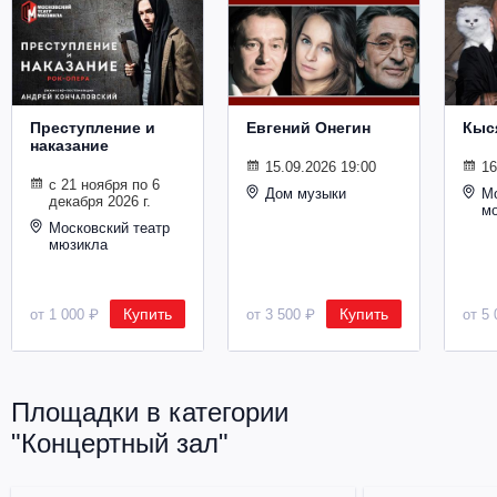
Металл
Преступление и
Евгений Онегин
Кыс
наказание
15.09.2026 19:00
16
с 21 ноября по 6
Дом музыки
Мо
декабря 2026 г.
м
Московский театр
мюзикла
Купить
Купить
от 1 000 ₽
от 3 500 ₽
от 5 
Площадки в категории
"Концертный зал"