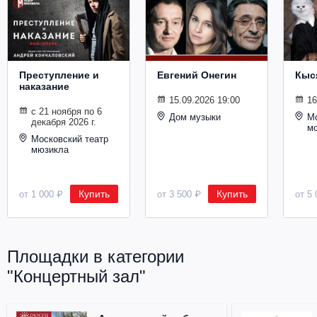
Металл
Преступление и
Евгений Онегин
Кыс
наказание
15.09.2026 19:00
16
с 21 ноября по 6
Дом музыки
Мо
декабря 2026 г.
м
Московский театр
мюзикла
Купить
Купить
от 1 000 ₽
от 3 500 ₽
от 5 
Площадки в категории
"Концертный зал"