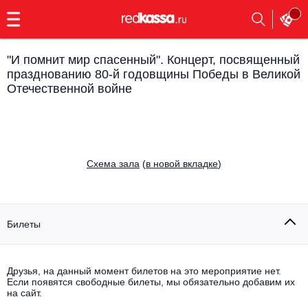
с
9:00
до
23:00
"И помнит мир спасенный". Концерт, посвященный
Заказать
празднованию 80-й годовщины Победы в Великой
обратный
Отечественной войне
звонок
Главная
Все события
Выбрать мероприятие
Инди
Cхема зала
(
в новой вкладке
)
Все события
Как купить
Электронная музыка
Rap, hip-hop, RnB
Все события
Билеты
Контакты
Панк
Поэтический вечер
Друзья, на данный момент билетов на это мероприятие нет.
Все события
Выбрать другой город
Концерты на теплоходе
Если появятся свободные билеты, мы обязательно добавим их
Опера
на сайт.