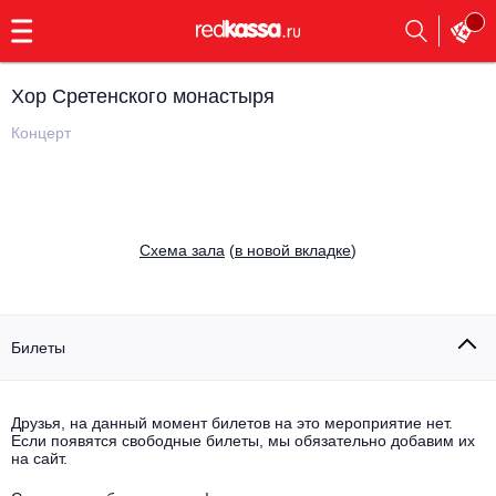
с
9:00
до
23:00
Хор Сретенского монастыря
Заказать
обратный
Концерт
звонок
Главная
Все события
Выбрать мероприятие
Инди
Cхема зала
(
в новой вкладке
)
Все события
Как купить
Электронная музыка
Rap, hip-hop, RnB
Билеты
Все события
Контакты
Панк
Поэтический вечер
Друзья, на данный момент билетов на это мероприятие нет.
Если появятся свободные билеты, мы обязательно добавим их
Все события
Выбрать другой город
Концерты на теплоходе
на сайт.
Опера