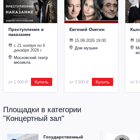
Металл
Преступление и
Евгений Онегин
Кыс
наказание
15.09.2026 19:00
16
с 21 ноября по 6
Дом музыки
Мо
декабря 2026 г.
м
Московский театр
мюзикла
Купить
Купить
от 1 000 ₽
от 3 500 ₽
от 5 
Площадки в категории
"Концертный зал"
Государственный