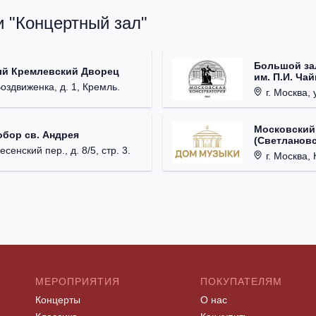
и "Концертный зал"
Большой за
ый Кремлевский Дворец
им. П.И. Ча
Воздвиженка, д. 1, Кремль.
г. Москва, 
Московский
обор св. Андрея
(Светлановс
есенский пер., д. 8/5, стр. 3.
г. Москва, К
МЕРОПРИЯТИЯ
ПОКУПАТЕЛЯМ
Концерты
О нас