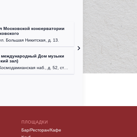
л Московской консерватории
Централ
йковского
г. Моск
ул. Большая Никитская, д. 13.
 международный Дом музыки
Клуб Ba
кий зал)
г. Моск
осмодамианская наб., д. 52, стр. 8.
ПЛОЩАДКИ
Бар/Ресторан/Кафе