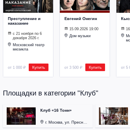
Металл
Преступление и
Евгений Онегин
Кыс
наказание
15.09.2026 19:00
16
с 21 ноября по 6
Дом музыки
Мо
декабря 2026 г.
м
Московский театр
мюзикла
Купить
Купить
от 1 000 ₽
от 3 500 ₽
от 5 
Площадки в категории "Клуб"
Клуб «16 Тонн»
г. Москва, ул. Пресненский Вал, д. 6, стр. 1.