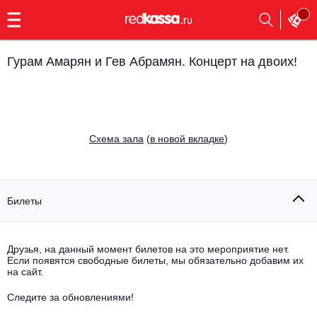
с
9:00
до
23:00
Гурам Амарян и Гев Абрамян. Концерт на двоих!
Заказать
обратный
звонок
Главная
Все события
Cхема зала
(
в новой вкладке
)
Выбрать мероприятие
Инди
Все события
Как купить
Электронная музыка
Билеты
Rap, hip-hop, RnB
Все события
Друзья, на данный момент билетов на это мероприятие нет.
Контакты
Панк
Если появятся свободные билеты, мы обязательно добавим их
Поэтический вечер
на сайт.
Все события
Выбрать другой город
Концерты на теплоходе
Опера
Следите за обновлениями!