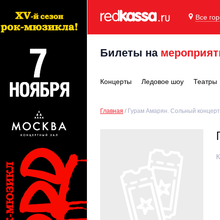
Все го
Билеты на
мероприят
Концерты
Ледовое шоу
Театры
Главная
Гурам Амарян. Сольный концерт
К