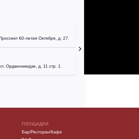
Мумий Т
г. Моск
Проспект 60-летия Октября, д. 27.
Клуб "P
г. Моск
ул. Орджоникидзе, д. 11 стр. 1.
ПЛОЩАДКИ
Бар/Ресторан/Кафе