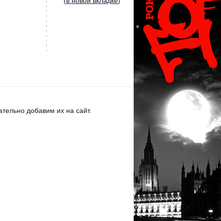
(
в новой вкладке
)
тельно добавим их на сайт.