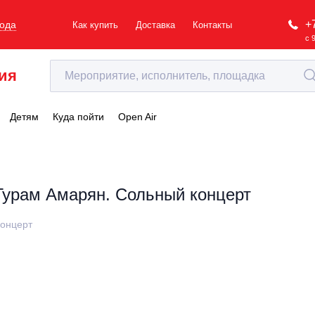
+
рода
Как купить
Доставка
Контакты
с 
ия
Детям
Куда пойти
Open Air
Гурам Амарян. Сольный концерт
онцерт