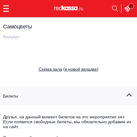
с
9:00
до
23:00
Самоцветы
Заказать
обратный
Концерт
звонок
Главная
Все события
Выбрать мероприятие
Инди
Cхема зала
(
в новой вкладке
)
Все события
Как купить
Электронная музыка
Rap, hip-hop, RnB
Билеты
Все события
Контакты
Панк
Поэтический вечер
Друзья, на данный момент билетов на это мероприятие нет.
Если появятся свободные билеты, мы обязательно добавим их
Все события
Выбрать другой город
Концерты на теплоходе
на сайт.
Опера