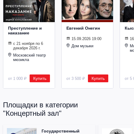
Металл
Преступление и
Евгений Онегин
Кыс
наказание
15.09.2026 19:00
16
с 21 ноября по 6
Дом музыки
Мо
декабря 2026 г.
м
Московский театр
мюзикла
Купить
Купить
от 1 000 ₽
от 3 500 ₽
от 5 
Площадки в категории
"Концертный зал"
Государственный