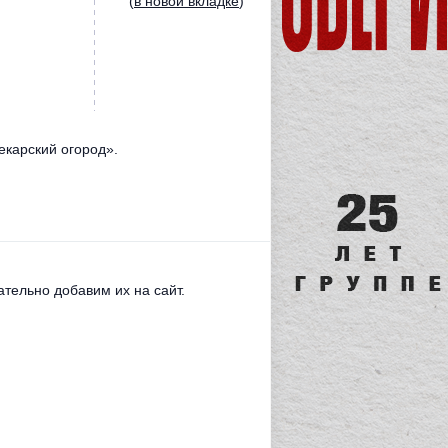
(
в новой вкладке
)
екарский огород».
тельно добавим их на сайт.