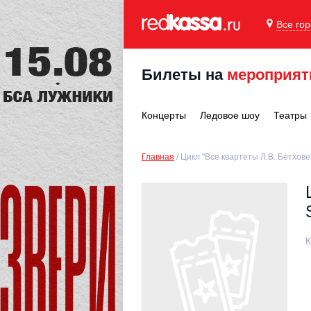
Все го
Билеты на
мероприят
Концерты
Ледовое шоу
Театры
Главная
Цикл "Все квартеты Л.В. Бетховена
К