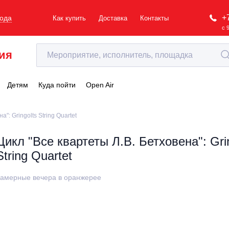
+
рода
Как купить
Доставка
Контакты
с 
ия
Детям
Куда пойти
Open Air
": Gringolts String Quartet
Цикл "Все квартеты Л.В. Бетховена": Gri
String Quartet
амерные вечера в оранжерее