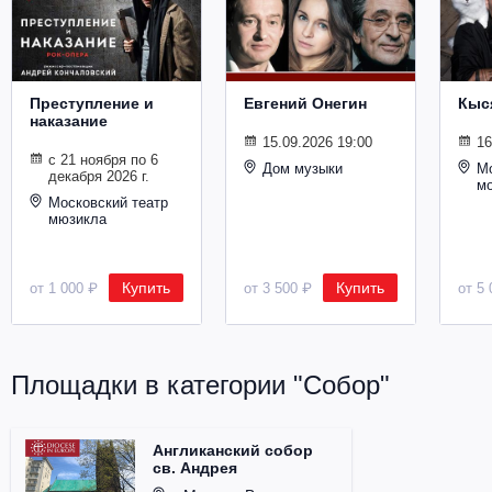
Металл
Преступление и
Евгений Онегин
Кыс
наказание
15.09.2026 19:00
16
с 21 ноября по 6
Дом музыки
Мо
декабря 2026 г.
м
Московский театр
мюзикла
Купить
Купить
от 1 000 ₽
от 3 500 ₽
от 5 
Площадки в категории "Собор"
Англиканский собор
св. Андрея