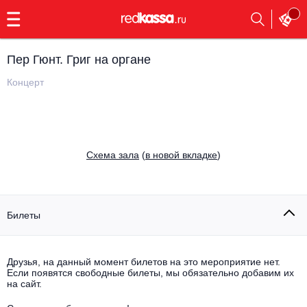
с
9:00
до
23:00
Пер Гюнт. Григ на органе
Заказать
обратный
Концерт
звонок
Главная
Все события
Выбрать мероприятие
Инди
Cхема зала
(
в новой вкладке
)
Все события
Как купить
Электронная музыка
Rap, hip-hop, RnB
Билеты
Все события
Контакты
Панк
Поэтический вечер
Друзья, на данный момент билетов на это мероприятие нет.
Если появятся свободные билеты, мы обязательно добавим их
Все события
Выбрать другой город
Концерты на теплоходе
на сайт.
Опера