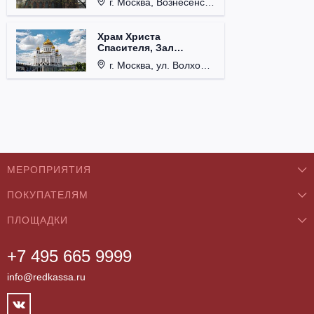
г. Москва, Вознесенский пер., д. 8/5, стр. 3.
Храм Христа
Спасителя, Зал
Церковных Соборов
г. Москва, ул. Волхонка, д. 15.
МЕРОПРИЯТИЯ
ПОКУПАТЕЛЯМ
Концерты
ПЛОЩАДКИ
О нас
Классика
+7 495 665 9999
Бар/Ресторан/Кафе
Как купить
Театры
info@redkassa.ru
Клуб
Возврат билетов
Фестивали
Концертный зал
Контакты
Спорт