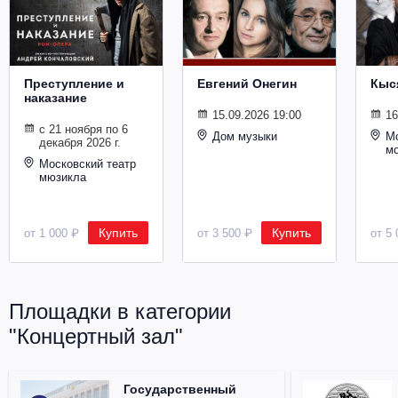
Металл
Преступление и
Евгений Онегин
Кыс
наказание
15.09.2026 19:00
16
с 21 ноября по 6
Дом музыки
Мо
декабря 2026 г.
м
Московский театр
мюзикла
Купить
Купить
от 1 000 ₽
от 3 500 ₽
от 5 
Площадки в категории
"Концертный зал"
Государственный