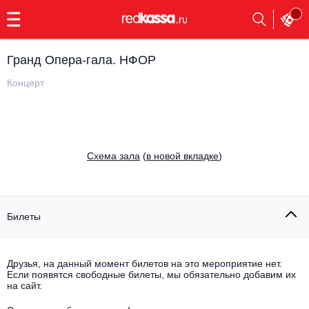
с
9:00
до
23:00
Гранд Опера-гала. НФОР
Заказать
обратный
Концерт
звонок
Главная
Все события
Выбрать мероприятие
Инди
Cхема зала
(
в новой вкладке
)
Все события
Как купить
Электронная музыка
Rap, hip-hop, RnB
Билеты
Все события
Контакты
Панк
Поэтический вечер
Друзья, на данный момент билетов на это мероприятие нет.
Если появятся свободные билеты, мы обязательно добавим их
Все события
Выбрать другой город
Концерты на теплоходе
на сайт.
Опера