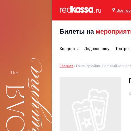
Все го
Билеты на
мероприят
Концерты
Ледовое шоу
Театры
Главная
Гоша Рубайло. Сольный концер
К