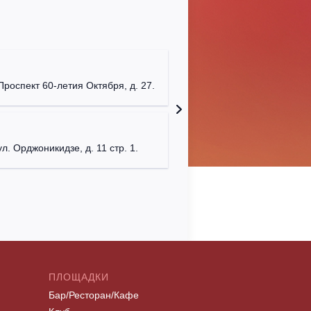
Мумий Т
г. Моск
Проспект 60-летия Октября, д. 27.
Клуб "P
г. Моск
ул. Орджоникидзе, д. 11 стр. 1.
ПЛОЩАДКИ
Бар/Ресторан/Кафе