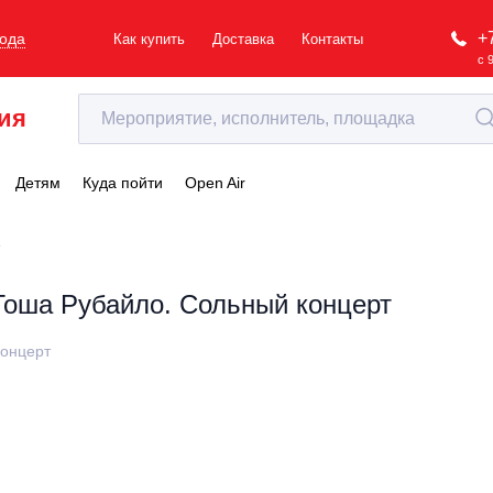
+
рода
Как купить
Доставка
Контакты
с 
ия
Детям
Куда пойти
Open Air
т
Гоша Рубайло. Сольный концерт
онцерт