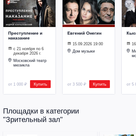
Преступление и
Евгений Онегин
Кыс
наказание
15.09.2026 19:00
16
с 21 ноября по 6
Дом музыки
Мо
декабря 2026 г.
м
Московский театр
мюзикла
Купить
Купить
от 1 000 ₽
от 3 500 ₽
от 5 
Площадки в категории
"Зрительный зал"