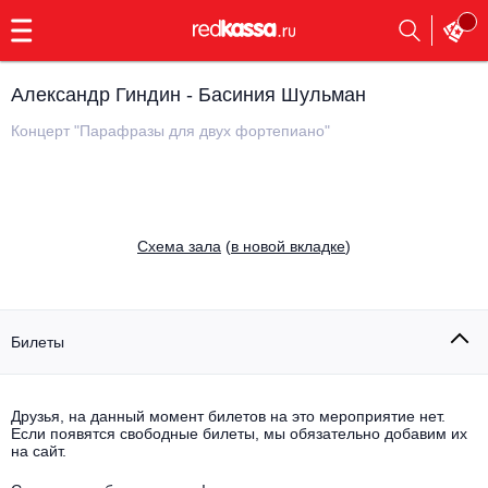
с
9:00
до
23:00
Александр Гиндин - Басиния Шульман
Заказать
обратный
Концерт "Парафразы для двух фортепиано"
звонок
Главная
Все события
Выбрать мероприятие
Инди
Cхема зала
(
в новой вкладке
)
Все события
Как купить
Электронная музыка
Rap, hip-hop, RnB
Билеты
Все события
Контакты
Панк
Поэтический вечер
Друзья, на данный момент билетов на это мероприятие нет.
Если появятся свободные билеты, мы обязательно добавим их
Все события
Выбрать другой город
Концерты на теплоходе
на сайт.
Опера