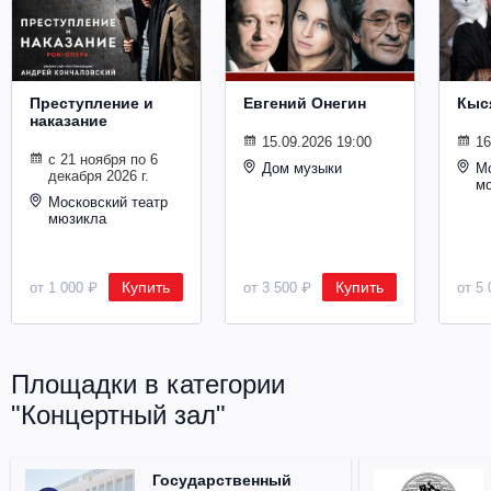
Металл
Преступление и
Евгений Онегин
Кыс
наказание
15.09.2026 19:00
16
с 21 ноября по 6
Дом музыки
Мо
декабря 2026 г.
м
Московский театр
мюзикла
Купить
Купить
от 1 000 ₽
от 3 500 ₽
от 5 
Площадки в категории
"Концертный зал"
Государственный