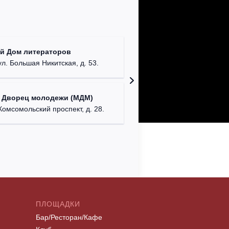
КДЦ "Са
й Дом литераторов
Московска
ул. Большая Никитская, д. 53.
Дом офи
 Дворец молодежи (МДМ)
г. Сева
Комсомольский проспект, д. 28.
ПЛОЩАДКИ
Бар/Ресторан/Кафе