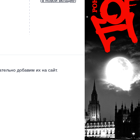
(
в новой вкладке
)
тельно добавим их на сайт.