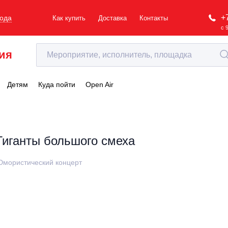
+
рода
Как купить
Доставка
Контакты
с 
ия
Детям
Куда пойти
Open Air
Гиганты большого смеха
мористический концерт