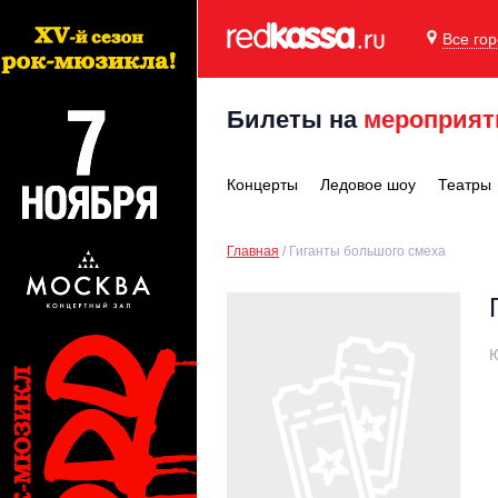
Все го
Билеты на
мероприят
Концерты
Ледовое шоу
Театры
Главная
Гиганты большого смеха
Ю