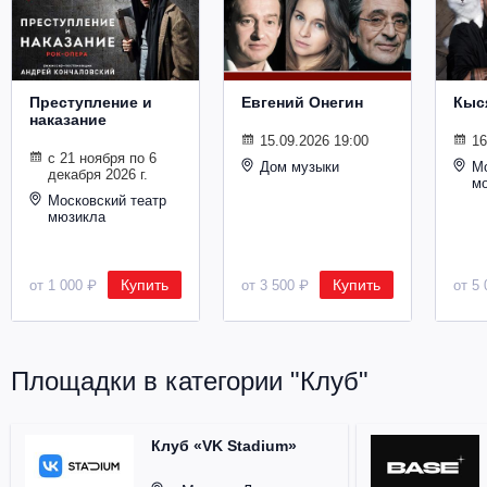
Металл
Преступление и
Евгений Онегин
Кыс
наказание
15.09.2026 19:00
16
с 21 ноября по 6
Дом музыки
Мо
декабря 2026 г.
м
Московский театр
мюзикла
Купить
Купить
от 1 000 ₽
от 3 500 ₽
от 5 
Площадки в категории "Клуб"
Клуб «VK Stadium»