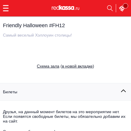
с
9:00
до
23:00
Friendly Halloween #FH12
Заказать
обратный
Самый веселый Хэллоуин столицы!
звонок
Главная
Все события
Выбрать мероприятие
Инди
Cхема зала
(
в новой вкладке
)
Все события
Как купить
Электронная музыка
Rap, hip-hop, RnB
Билеты
Все события
Контакты
Панк
Поэтический вечер
Друзья, на данный момент билетов на это мероприятие нет.
Если появятся свободные билеты, мы обязательно добавим их
Все события
Выбрать другой город
Концерты на теплоходе
на сайт.
Опера