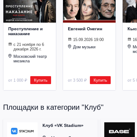
Металл
Преступление и
Евгений Онегин
Кыс
наказание
15.09.2026 19:00
16
с 21 ноября по 6
Дом музыки
Мо
декабря 2026 г.
м
Московский театр
мюзикла
Купить
Купить
от 1 000 ₽
от 3 500 ₽
от 5 
Площадки в категории "Клуб"
Клуб «VK Stadium»