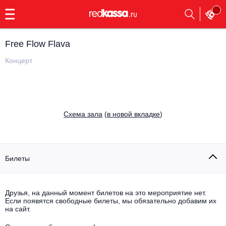
с
9:00
до
23:00
Free Flow Flava
Заказать
обратный
Концерт
звонок
Главная
Все события
Выбрать мероприятие
Инди
Cхема зала
(
в новой вкладке
)
Все события
Как купить
Электронная музыка
Rap, hip-hop, RnB
Билеты
Все события
Контакты
Панк
Поэтический вечер
Друзья, на данный момент билетов на это мероприятие нет.
Если появятся свободные билеты, мы обязательно добавим их
Все события
Выбрать другой город
Концерты на теплоходе
на сайт.
Опера