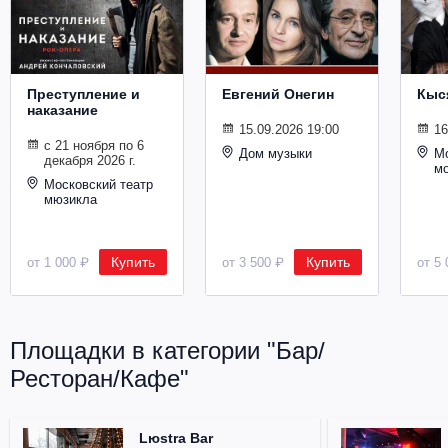
Металл
Преступление и
Евгений Онегин
Кыс
наказание
15.09.2026 19:00
16
с 21 ноября по 6
Дом музыки
Мо
декабря 2026 г.
м
Московский театр
мюзикла
Купить
Купить
от 1 000 ₽
от 3 500 ₽
от 5 
Площадки в категории "Бар/
Ресторан/Кафе"
Lюstra Bar