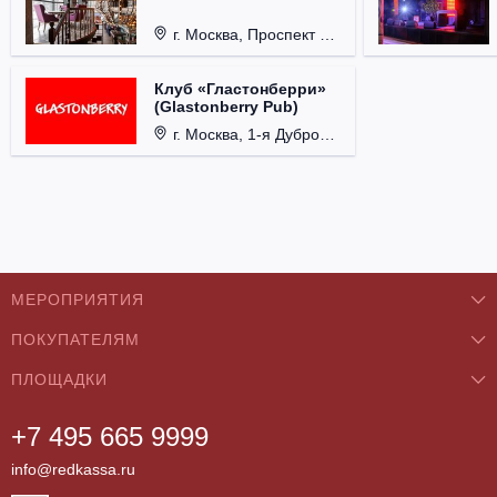
г. Москва, Проспект 60-летия Октября, д. 27.
Клуб «Гластонберри»
(Glastonberry Pub)
г. Москва, 1-я Дубровская ул., д. 13А, стр. 1.
МЕРОПРИЯТИЯ
ПОКУПАТЕЛЯМ
Концерты
ПЛОЩАДКИ
О нас
Классика
+7 495 665 9999
Бар/Ресторан/Кафе
Как купить
Театры
info@redkassa.ru
Клуб
Возврат билетов
Фестивали