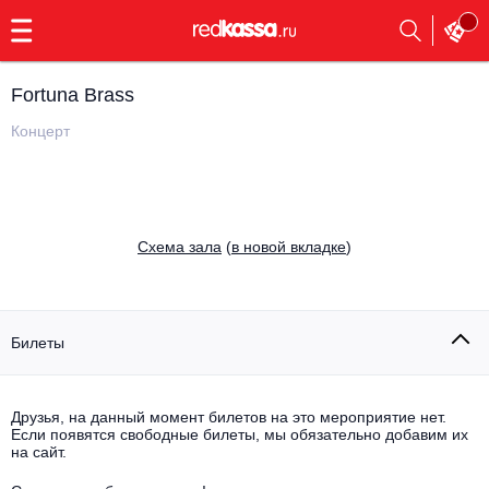
с
9:00
до
23:00
Fortuna Brass
Заказать
обратный
Концерт
звонок
Главная
Все события
Выбрать мероприятие
Инди
Cхема зала
(
в новой вкладке
)
Все события
Как купить
Электронная музыка
Rap, hip-hop, RnB
Билеты
Все события
Контакты
Панк
Поэтический вечер
Друзья, на данный момент билетов на это мероприятие нет.
Если появятся свободные билеты, мы обязательно добавим их
Все события
Выбрать другой город
Концерты на теплоходе
на сайт.
Опера