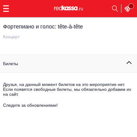
с
9:00
до
23:00
Фортепиано и голос: tête-à-tête
Заказать
обратный
Концерт
звонок
Главная
Все события
Билеты
Выбрать мероприятие
Инди
Все события
Как купить
Электронная музыка
Друзья, на данный момент билетов на это мероприятие нет.
Если появятся свободные билеты, мы обязательно добавим их
на сайт.
Rap, hip-hop, RnB
Все события
Следите за обновлениями!
Контакты
Панк
Поэтический вечер
Все события
Выбрать другой город
Концерты на теплоходе
Опера