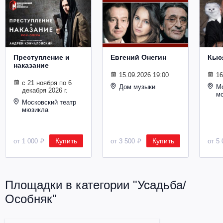
Металл
Преступление и
Евгений Онегин
Кыс
наказание
15.09.2026 19:00
16
с 21 ноября по 6
Дом музыки
Мо
декабря 2026 г.
м
Московский театр
мюзикла
Купить
Купить
от 1 000 ₽
от 3 500 ₽
от 5 
Площадки в категории "Усадьба/
Особняк"