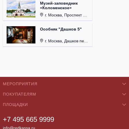
Музей-заповедник
«Коломенское»
г. Москва, Проспект Андропова, д. 39.
Особняк "Дашков 5"
г. Москва, Дашков пер., д. 5.
МЕРОПРИЯТИЯ
ПОКУПАТЕЛЯМ
Концерты
ПЛОЩАДКИ
О нас
Классика
+7 495 665 9999
Бар/Ресторан/Кафе
Как купить
Театры
info@redkassa.ru
Клуб