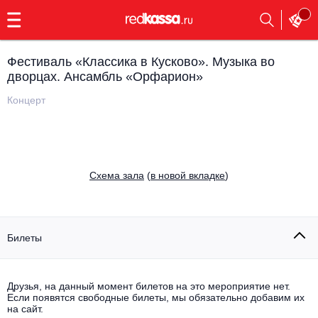
с
9:00
до
23:00
Фестиваль «Классика в Кусково». Музыка во
Заказать
дворцах. Ансамбль «Орфарион»
обратный
звонок
Концерт
Главная
Все события
Выбрать мероприятие
Инди
Все события
Cхема зала
(
в новой вкладке
)
Как купить
Электронная музыка
Rap, hip-hop, RnB
Все события
Билеты
Контакты
Панк
Поэтический вечер
Все события
Друзья, на данный момент билетов на это мероприятие нет.
Выбрать другой город
Концерты на теплоходе
Если появятся свободные билеты, мы обязательно добавим их
Опера
на сайт.