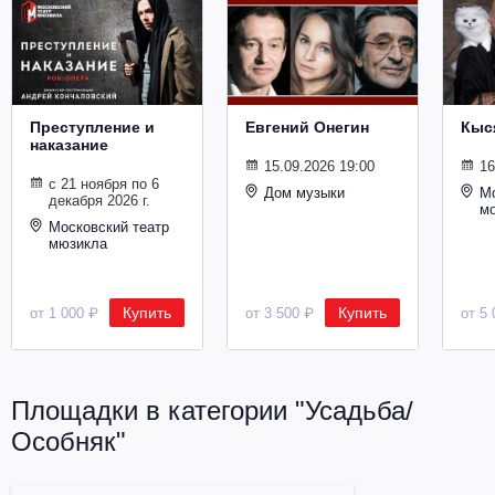
Металл
Преступление и
Евгений Онегин
Кыс
наказание
15.09.2026 19:00
16
с 21 ноября по 6
Дом музыки
Мо
декабря 2026 г.
м
Московский театр
мюзикла
Купить
Купить
от 1 000 ₽
от 3 500 ₽
от 5 
Площадки в категории "Усадьба/
Особняк"