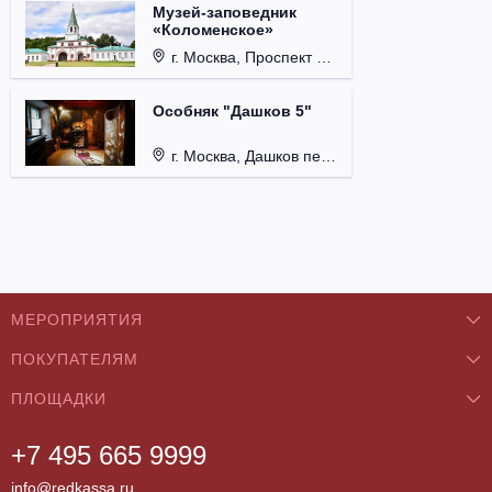
Музей-заповедник
«Коломенское»
г. Москва, Проспект Андропова, д. 39.
Особняк "Дашков 5"
г. Москва, Дашков пер., д. 5.
МЕРОПРИЯТИЯ
ПОКУПАТЕЛЯМ
Концерты
ПЛОЩАДКИ
О нас
Классика
+7 495 665 9999
Бар/Ресторан/Кафе
Как купить
Театры
info@redkassa.ru
Клуб