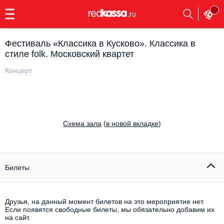
с
9:00
до
23:00
Фестиваль «Классика в Кусково». Классика в
Заказать
стиле folk. Московский квартет
обратный
звонок
Концерт
Главная
Все события
Выбрать мероприятие
Инди
Все события
Cхема зала
(
в новой вкладке
)
Как купить
Электронная музыка
Rap, hip-hop, RnB
Все события
Билеты
Контакты
Панк
Поэтический вечер
Все события
Друзья, на данный момент билетов на это мероприятие нет.
Выбрать другой город
Концерты на теплоходе
Если появятся свободные билеты, мы обязательно добавим их
Опера
на сайт.