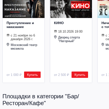
Металл
Преступление и
КИНО
Ниче
наказание
с то
18.10.2026 19:00
с 21 ноября по 6
с 
Дворец спорта
декабря 2026 г.
се
"Нагорный"
Московский театр
Мо
мюзикла
м
Купить
Купить
от 1 000 ₽
от 2 500 ₽
от 1 
Площадки в категории "Бар/
Ресторан/Кафе"