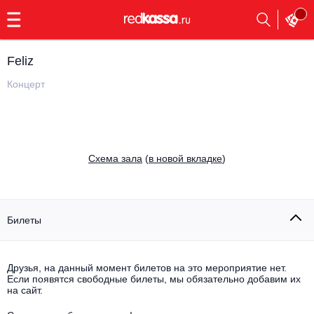
с
9:00
до
23:00
Feliz
Заказать
обратный
Концерт
звонок
Главная
Все события
Выбрать мероприятие
Инди
Cхема зала
(
в новой вкладке
)
Все события
Как купить
Электронная музыка
Rap, hip-hop, RnB
Билеты
Все события
Контакты
Панк
Опера
Друзья, на данный момент билетов на это мероприятие нет.
Если появятся свободные билеты, мы обязательно добавим их
Все события
Выбрать другой город
Концерты на теплоходе
на сайт.
Известные актёры