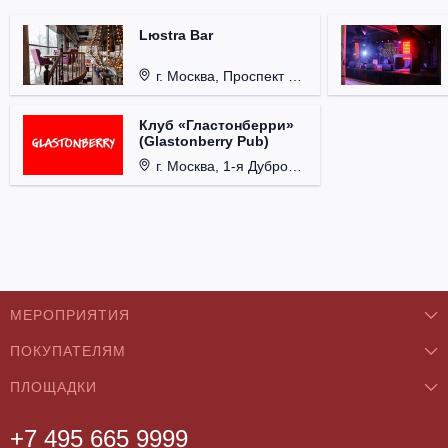
Lюstra Bar
г. Москва, Проспект 60-летия Октября, д. 27.
Клуб «Гластонберри»
(Glastonberry Pub)
г. Москва, 1-я Дубровская ул., д. 13А, стр. 1.
МЕРОПРИЯТИЯ
ПОКУПАТЕЛЯМ
Концерты
ПЛОЩАДКИ
О нас
Классика
+7 495 665 9999
Бар/Ресторан/Кафе
Как купить
Театры