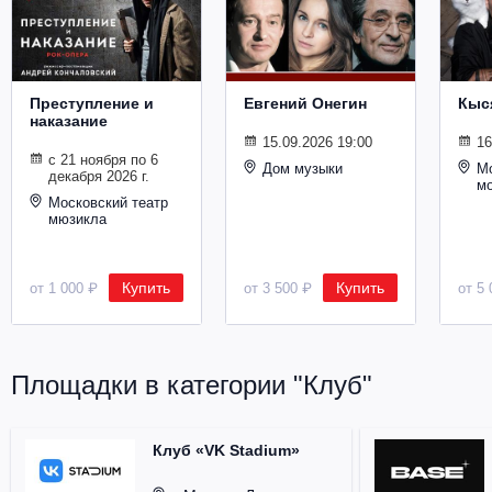
Металл
Преступление и
Евгений Онегин
Кыс
наказание
15.09.2026 19:00
16
с 21 ноября по 6
Дом музыки
Мо
декабря 2026 г.
м
Московский театр
мюзикла
Купить
Купить
от 1 000 ₽
от 3 500 ₽
от 5 
Площадки в категории "Клуб"
Клуб «VK Stadium»