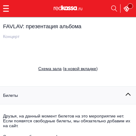
с
9:00
до
23:00
FAVLAV: презентация альбома
Заказать
обратный
Концерт
звонок
Главная
Все события
Выбрать мероприятие
Инди
Cхема зала
(
в новой вкладке
)
Все события
Как купить
Электронная музыка
Rap, hip-hop, RnB
Билеты
Все события
Контакты
Панк
Поэтический вечер
Друзья, на данный момент билетов на это мероприятие нет.
Если появятся свободные билеты, мы обязательно добавим их
Все события
Выбрать другой город
Концерты на теплоходе
на сайт.
Опера