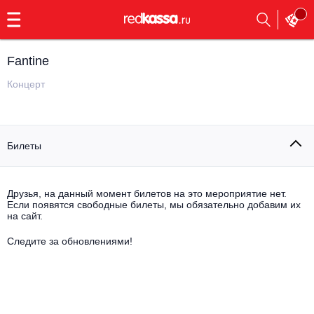
с
9:00
до
23:00
Fantine
Заказать
обратный
Концерт
звонок
Главная
Все события
Билеты
Выбрать мероприятие
Инди
Все события
Как купить
Электронная музыка
Друзья, на данный момент билетов на это мероприятие нет.
Если появятся свободные билеты, мы обязательно добавим их
на сайт.
Rap, hip-hop, RnB
Все события
Следите за обновлениями!
Контакты
Панк
Поэтический вечер
Все события
Выбрать другой город
Концерты на теплоходе
Опера