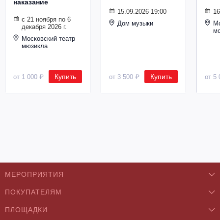
наказание
Металл
15.09.2026 19:00
16
с 21 ноября по 6
Дом музыки
Мо
декабря 2026 г.
м
Московский театр
мюзикла
Купить
Купить
от 1 000 ₽
от 3 500 ₽
от 5 
МЕРОПРИЯТИЯ
ПОКУПАТЕЛЯМ
Концерты
ПЛОЩАДКИ
О нас
Классика