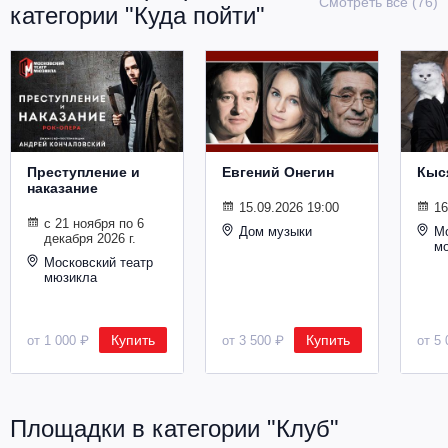
Смотреть все (76)
категории "Куда пойти"
Металл
Преступление и
Евгений Онегин
Кыс
наказание
15.09.2026 19:00
16
с 21 ноября по 6
Дом музыки
Мо
декабря 2026 г.
м
Московский театр
мюзикла
Купить
Купить
от 1 000 ₽
от 3 500 ₽
от 5 
Площадки в категории "Клуб"