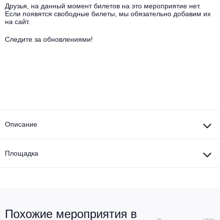
Другое для детей
Поп и эстрада
Друзья, на данный момент билетов на это мероприятие нет.
Известные актёры
Если появятся свободные билеты, мы обязательно добавим их
Все события
на сайт.
Детский концерт
Альтернатива
Комедия
Следите за обновлениями!
Детский спектакль
Классическая музыка
Все события
Творческий вечер
Детское шоу
Круиз Фест
Мюзикл, оперетта
Детский мюзикл
Open-air на ВДНХ
Балет
Описание
Джаз и блюз
Драма
Этно, фолк, кантри
Площадка
Музыкальный спектакль
Рок
Спектакль
Шансон, романс, авторская песня
Иммерсивный спектакль
Похожие мероприятия в