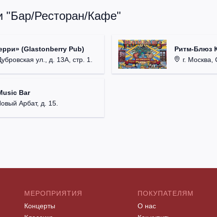
и "Бар/Ресторан/Кафе"
рри» (Glastonberry Pub)
Ритм-Блюз 
убровская ул., д. 13А, стр. 1.
г. Москва, Ст
usic Bar
Новый Арбат, д. 15.
МЕРОПРИЯТИЯ
ПОКУПАТЕЛЯМ
Концерты
О нас