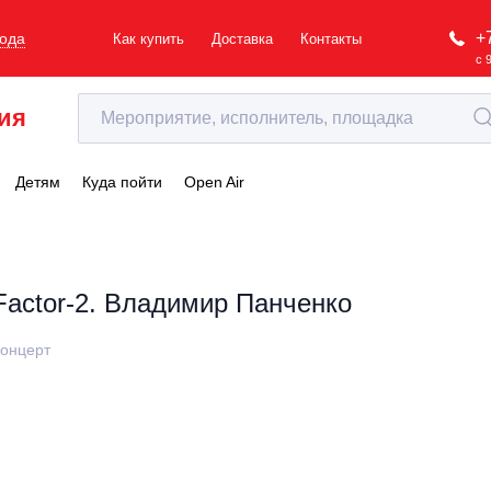
+
рода
Как купить
Доставка
Контакты
с 
ия
Детям
Куда пойти
Open Air
Factor-2. Владимир Панченко
онцерт