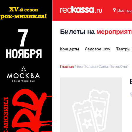
Все го
Билеты на
мероприят
Концерты
Ледовое шоу
Театры
Главная
Ева Польна (Санкт-Петербург)
К