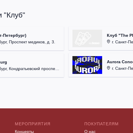
 "Клуб"
Клуб "The P
т-Петербург)
г. Санкт-Пет
ург, Проспект медиков, д. 3.
Aurora Conce
burg
г. Санкт-Пете
, Кондратьевский проспект, д. 44.
МЕРОПРИЯТИЯ
ПОКУПАТЕЛЯМ
Концерты
О нас