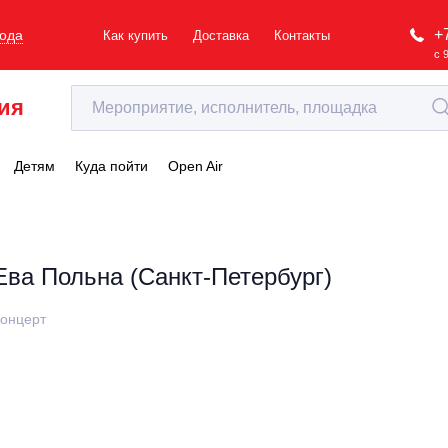
+
рода
Как купить
Доставка
Контакты
с 
ия
Детям
Куда пойти
Open Air
Ева Польна (Санкт-Петербург)
онцерт