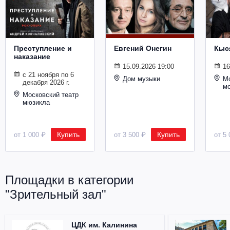
Металл
Преступление и
Евгений Онегин
Кыс
наказание
15.09.2026 19:00
16
с 21 ноября по 6
Дом музыки
Мо
декабря 2026 г.
м
Московский театр
мюзикла
Купить
Купить
от 1 000 ₽
от 3 500 ₽
от 5 
Площадки в категории
"Зрительный зал"
ЦДК им. Калинина