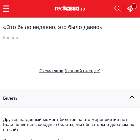
с
9:00
до
23:00
«Это было недавно, это было давно»
Заказать
обратный
Концерт
звонок
Главная
Все события
Выбрать мероприятие
Инди
Cхема зала
(
в новой вкладке
)
Все события
Как купить
Электронная музыка
Rap, hip-hop, RnB
Билеты
Все события
Контакты
Панк
Поэтический вечер
Друзья, на данный момент билетов на это мероприятие нет.
Если появятся свободные билеты, мы обязательно добавим их
Все события
Выбрать другой город
Концерты на теплоходе
на сайт.
Опера