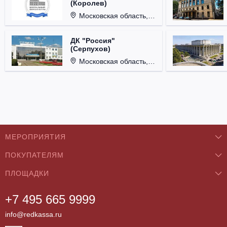
(Королев)
Московская область, г. Королёв, ул. Терешковой, д. 1.
ДК "Россия"
(Серпухов)
Московская область, г. Серпухов, ул. Советская, д. 90.
МЕРОПРИЯТИЯ
ПОКУПАТЕЛЯМ
Концерты
ПЛОЩАДКИ
О нас
Классика
+7 495 665 9999
Бар/Ресторан/Кафе
Как купить
Театры
info@redkassa.ru
Клуб
Возврат билетов
Фестивали