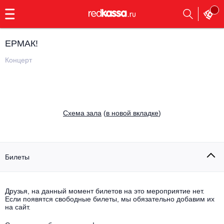
с
9:00
до
23:00
ЕРМАК!
Заказать
обратный
Концерт
звонок
Главная
Все события
Выбрать мероприятие
Инди
Cхема зала
(
в новой вкладке
)
Все события
Как купить
Электронная музыка
Rap, hip-hop, RnB
Билеты
Все события
Контакты
Панк
Поэтический вечер
Друзья, на данный момент билетов на это мероприятие нет.
Если появятся свободные билеты, мы обязательно добавим их
Все события
Выбрать другой город
Концерты на теплоходе
на сайт.
Опера