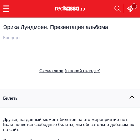
с
9:00
до
23:00
Эрика Лундмоен. Презентация альбома
Заказать
обратный
Концерт
звонок
Главная
Все события
Выбрать мероприятие
Инди
Cхема зала
(
в новой вкладке
)
Все события
Как купить
Электронная музыка
Rap, hip-hop, RnB
Билеты
Все события
Контакты
Панк
Поэтический вечер
Друзья, на данный момент билетов на это мероприятие нет.
Если появятся свободные билеты, мы обязательно добавим их
Все события
Выбрать другой город
Концерты на теплоходе
на сайт.
Опера