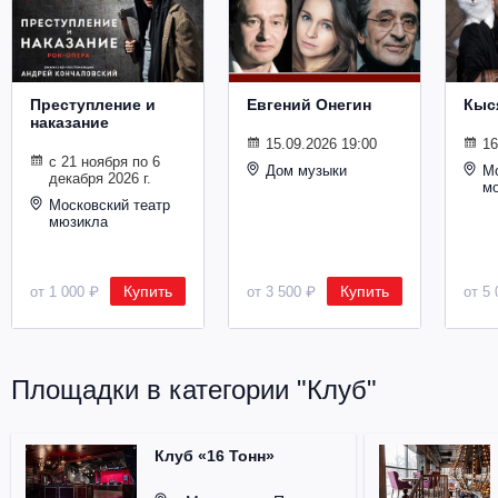
Металл
Преступление и
Евгений Онегин
Кыс
наказание
15.09.2026 19:00
16
с 21 ноября по 6
Дом музыки
Мо
декабря 2026 г.
м
Московский театр
мюзикла
Купить
Купить
от 1 000 ₽
от 3 500 ₽
от 5 
Площадки в категории "Клуб"
Клуб «16 Тонн»