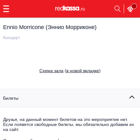
с
9:00
до
23:00
Ennio Morricone (Эннио Морриконе)
Заказать
обратный
Концерт
звонок
Главная
Все события
Выбрать мероприятие
Инди
Cхема зала
(
в новой вкладке
)
Все события
Как купить
Электронная музыка
Rap, hip-hop, RnB
Билеты
Все события
Контакты
Панк
Поэтический вечер
Друзья, на данный момент билетов на это мероприятие нет.
Если появятся свободные билеты, мы обязательно добавим их
Все события
Выбрать другой город
Концерты на теплоходе
на сайт.
Опера