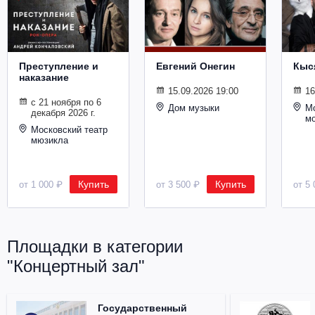
Металл
Преступление и
Евгений Онегин
Кыс
наказание
15.09.2026 19:00
16
с 21 ноября по 6
Дом музыки
Мо
декабря 2026 г.
м
Московский театр
мюзикла
Купить
Купить
от 1 000 ₽
от 3 500 ₽
от 5 
Площадки в категории
"Концертный зал"
Государственный