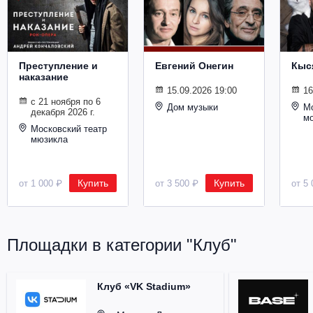
Металл
Преступление и
Евгений Онегин
Кыс
наказание
15.09.2026 19:00
16
с 21 ноября по 6
Дом музыки
Мо
декабря 2026 г.
м
Московский театр
мюзикла
Купить
Купить
от 1 000 ₽
от 3 500 ₽
от 5 
Площадки в категории "Клуб"
Клуб «VK Stadium»