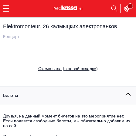
с
9:00
до
23:00
Elektromonteur. 26 калмыцких электропанков
Заказать
обратный
Концерт
звонок
Главная
Все события
Выбрать мероприятие
Инди
Cхема зала
(
в новой вкладке
)
Все события
Как купить
Электронная музыка
Rap, hip-hop, RnB
Билеты
Все события
Контакты
Панк
Поэтический вечер
Друзья, на данный момент билетов на это мероприятие нет.
Если появятся свободные билеты, мы обязательно добавим их
Все события
Выбрать другой город
Концерты на теплоходе
на сайт.
Опера