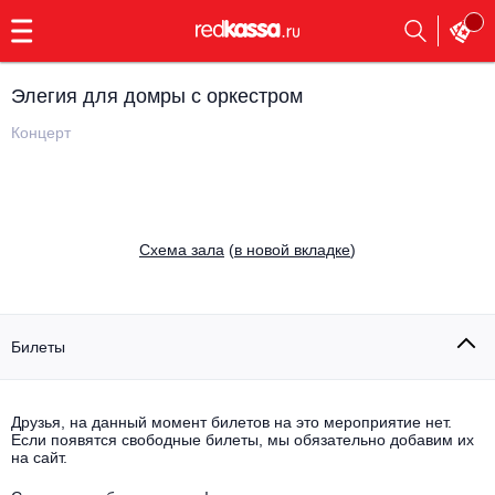
с
9:00
до
23:00
Элегия для домры с оркестром
Заказать
обратный
Концерт
звонок
Главная
Все события
Выбрать мероприятие
Инди
Cхема зала
(
в новой вкладке
)
Все события
Как купить
Электронная музыка
Rap, hip-hop, RnB
Билеты
Все события
Контакты
Панк
Поэтический вечер
Друзья, на данный момент билетов на это мероприятие нет.
Если появятся свободные билеты, мы обязательно добавим их
Все события
Выбрать другой город
Концерты на теплоходе
на сайт.
Опера