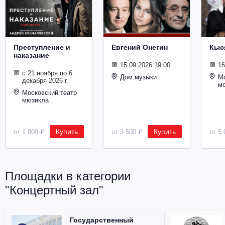
Металл
Преступление и
Евгений Онегин
Кыс
наказание
15.09.2026 19:00
16
с 21 ноября по 6
Дом музыки
Мо
декабря 2026 г.
м
Московский театр
мюзикла
Купить
Купить
от 1 000 ₽
от 3 500 ₽
от 5 
Площадки в категории
"Концертный зал"
Государственный