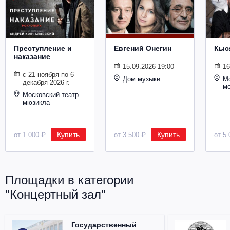
Металл
Преступление и
Евгений Онегин
Кыс
наказание
15.09.2026 19:00
16
с 21 ноября по 6
Дом музыки
Мо
декабря 2026 г.
м
Московский театр
мюзикла
Купить
Купить
от 1 000 ₽
от 3 500 ₽
от 5 
Площадки в категории
"Концертный зал"
Государственный