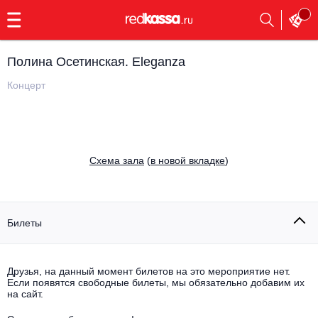
с
9:00
до
23:00
Полина Осетинская. Eleganza
Заказать
обратный
Концерт
звонок
Главная
Все события
Выбрать мероприятие
Инди
Cхема зала
(
в новой вкладке
)
Все события
Как купить
Электронная музыка
Rap, hip-hop, RnB
Билеты
Все события
Контакты
Панк
Поэтический вечер
Друзья, на данный момент билетов на это мероприятие нет.
Если появятся свободные билеты, мы обязательно добавим их
Все события
Выбрать другой город
Концерты на теплоходе
на сайт.
Опера