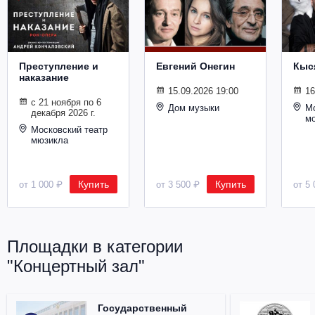
Металл
Преступление и
Евгений Онегин
Кыс
наказание
15.09.2026 19:00
16
с 21 ноября по 6
Дом музыки
Мо
декабря 2026 г.
м
Московский театр
мюзикла
Купить
Купить
от 1 000 ₽
от 3 500 ₽
от 5 
Площадки в категории
"Концертный зал"
Государственный