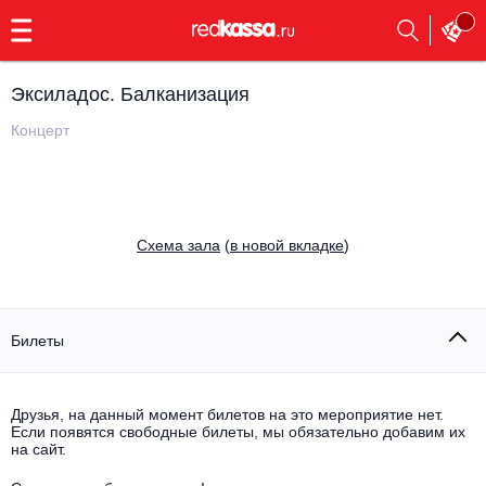
с
9:00
до
23:00
Эксиладос. Балканизация
Заказать
обратный
Концерт
звонок
Главная
Все события
Выбрать мероприятие
Инди
Cхема зала
(
в новой вкладке
)
Все события
Как купить
Электронная музыка
Rap, hip-hop, RnB
Билеты
Все события
Контакты
Панк
Поэтический вечер
Друзья, на данный момент билетов на это мероприятие нет.
Если появятся свободные билеты, мы обязательно добавим их
Все события
Выбрать другой город
Концерты на теплоходе
на сайт.
Опера