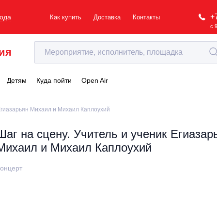
+
рода
Как купить
Доставка
Контакты
с 
ия
Детям
Куда пойти
Open Air
 Егиазарьян Михаил и Михаил Каплоухий
Шаг на сцену. Учитель и ученик Егиазар
Михаил и Михаил Каплоухий
онцерт