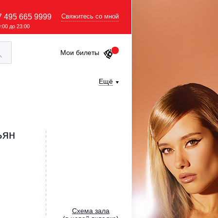
7 495 665 9999
Свяжитесь со мной
9:00 до 23:00
Мои билеты
Ещё
ьян
Cхема зала