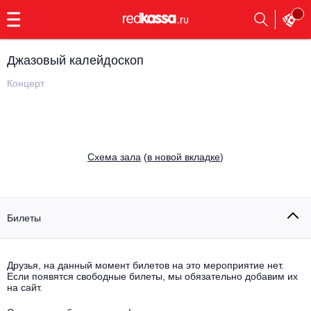
с
9:00
до
23:00
Джазовый калейдоскоп
Заказать
обратный
Концерт
звонок
Главная
Все события
Выбрать мероприятие
Инди
Cхема зала
(
в новой вкладке
)
Все события
Как купить
Электронная музыка
Rap, hip-hop, RnB
Билеты
Все события
Контакты
Панк
Поэтический вечер
Друзья, на данный момент билетов на это мероприятие нет.
Если появятся свободные билеты, мы обязательно добавим их
Все события
Выбрать другой город
Концерты на теплоходе
на сайт.
Опера