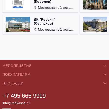
(Королев)
Московская область, г. Королёв, ул. Терешковой, д. 1.
ДК "Россия"
(Серпухов)
Московская область, г. Серпухов, ул. Советская, д. 90.
МЕРОПРИЯТИЯ
ПОКУПАТЕЛЯМ
Концерты
ПЛОЩАДКИ
О нас
Классика
+7 495 665 9999
Бар/Ресторан/Кафе
Как купить
Театры
info@redkassa.ru
Клуб
Возврат билетов
Фестивали