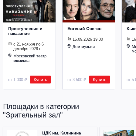
Металл
Преступление и
Евгений Онегин
Кыс
наказание
15.09.2026 19:00
16
с 21 ноября по 6
Дом музыки
Мо
декабря 2026 г.
м
Московский театр
мюзикла
Купить
Купить
от 1 000 ₽
от 3 500 ₽
от 5 
Площадки в категории
"Зрительный зал"
ЦДК им. Калинина