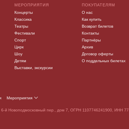
МЕРОПРИЯТИЯ
ПОКУПАТЕЛЯМ
Концерты
О нас
Классика
Как купить
Театры
Возврат билетов
Фестивали
Контакты
Спорт
Партнёры
Цирк
Архив
Шоу
Договор оферты
Детям
О поддельных билетах
Выставки, экскурсии
и
Мероприятия
Т
У
Ф
Х
Ц
Ч
Ш
Щ
Э
Ю
Я
, 6-й Новоподмосковный пер., дом 7, ОГРН 1107746241900, ИНН 
S
T
U
V
W
X
Y
Z