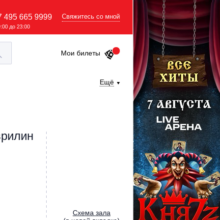
7 495 665 9999
Свяжитесь со мной
9:00 до 23:00
Мои билеты
Ещё
врилин
Cхема зала