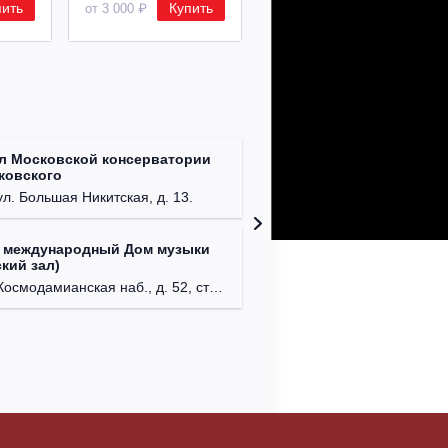
пить
Купить
Купить
от 3 000 ₽
от 8 500 ₽
л Московской консерватории
Централ
йковского
г. Моск
ул. Большая Никитская, д. 13.
 международный Дом музыки
Клуб Ba
кий зал)
г. Моск
осмодамианская наб., д. 52, стр. 8.