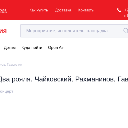
+
рода
Как купить
Доставка
Контакты
с 
ия
Детям
Куда пойти
Open Air
нов, Гаврилин
Два рояля. Чайковский, Рахманинов, Га
онцерт