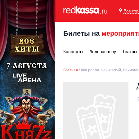
Все го
Билеты на
мероприят
Концерты
Ледовое шоу
Театры
Главная
Два рояля. Чайковский, Рахмани
К