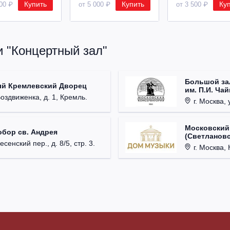
Купить
Купить
Ку
500 ₽
от 5 000 ₽
от 3 500 ₽
и "Концертный зал"
Большой за
ый Кремлевский Дворец
им. П.И. Ча
Воздвиженка, д. 1, Кремль.
г. Москва, 
Московский
обор св. Андрея
(Светлановс
есенский пер., д. 8/5, стр. 3.
г. Москва, К