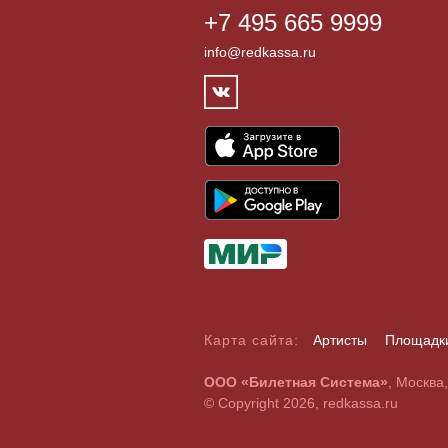
+7 495 665 9999
info@redkassa.ru
Карта сайта:
Артисты
Площадк
А
Б
В
Г
Д
Е
Ж
З
И
Й
К
Л
М
Н
О
П
Р
С
ООО «Билетная Система»
, Москва
A
B
C
D
E
F
G
H
I
J
K
L
M
N
O
P
Q
R
© Copyright 2026, redkassa.ru
0
1
2
3
4
5
6
7
8
9