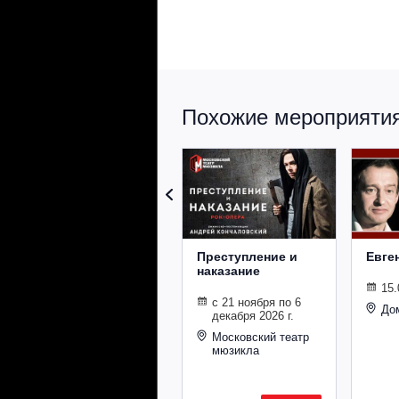
Похожие мероприятия 
Преступление и
Евге
наказание
15.
с 21 ноября по 6
До
декабря 2026 г.
Московский театр
мюзикла