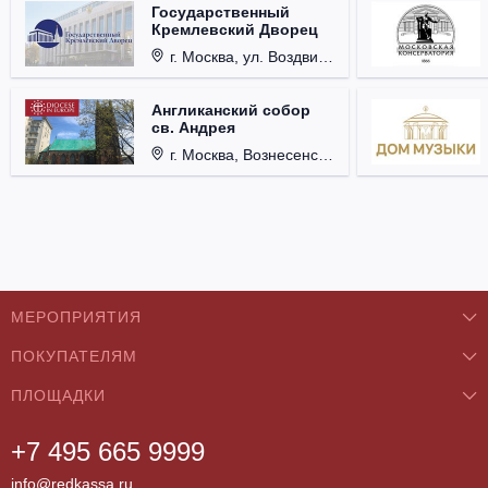
Государственный
Кремлевский Дворец
г. Москва, ул. Воздвиженка, д. 1, Кремль.
Англиканский собор
св. Андрея
г. Москва, Вознесенский пер., д. 8/5, стр. 3.
МЕРОПРИЯТИЯ
ПОКУПАТЕЛЯМ
Концерты
ПЛОЩАДКИ
О нас
Классика
+7 495 665 9999
Бар/Ресторан/Кафе
Как купить
Театры
info@redkassa.ru
Клуб