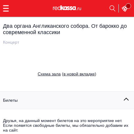
с
9:00
до
23:00
Два органа Англиканского собора. От барокко до
Заказать
современной классики
обратный
звонок
Концерт
Главная
Все события
Выбрать мероприятие
Инди
Все события
Cхема зала
(
в новой вкладке
)
Как купить
Электронная музыка
Rap, hip-hop, RnB
Все события
Билеты
Контакты
Панк
Поэтический вечер
Все события
Друзья, на данный момент билетов на это мероприятие нет.
Выбрать другой город
Концерты на теплоходе
Если появятся свободные билеты, мы обязательно добавим их
Опера
на сайт.