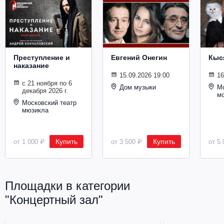
Металл
Преступление и
Евгений Онегин
Кыс
наказание
15.09.2026 19:00
16
с 21 ноября по 6
Дом музыки
Мо
декабря 2026 г.
м
Московский театр
мюзикла
Купить
Купить
от 1 000 ₽
от 3 500 ₽
от 5 
Площадки в категории
"Концертный зал"