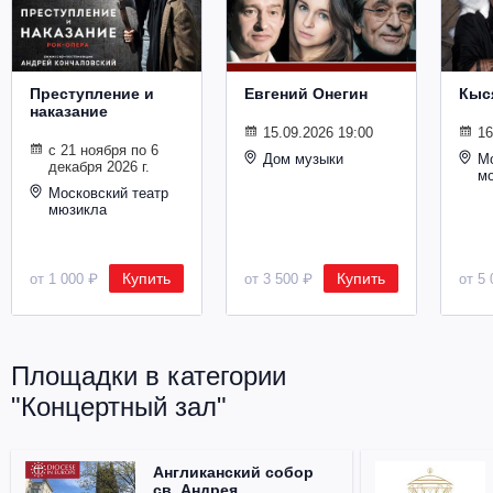
Металл
Преступление и
Евгений Онегин
Кыс
наказание
15.09.2026 19:00
16
с 21 ноября по 6
Дом музыки
Мо
декабря 2026 г.
м
Московский театр
мюзикла
Купить
Купить
от 1 000 ₽
от 3 500 ₽
от 5 
Площадки в категории
"Концертный зал"
Англиканский собор
св. Андрея