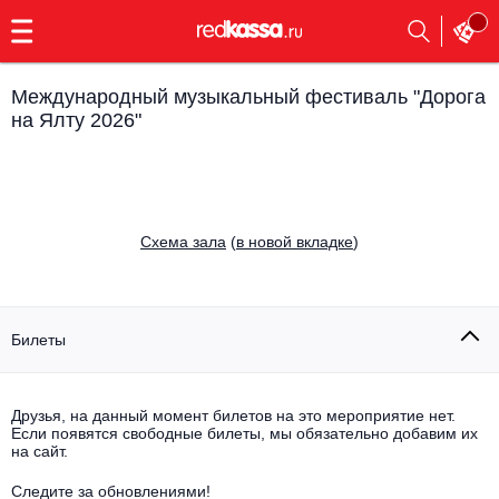
с
9:00
до
23:00
Международный музыкальный фестиваль "Дорога
Заказать
на Ялту 2026"
обратный
звонок
Главная
Все события
Выбрать мероприятие
Инди
Cхема зала
(
в новой вкладке
)
Все события
Как купить
Электронная музыка
Билеты
Rap, hip-hop, RnB
Все события
Контакты
Панк
Поэтический вечер
Друзья, на данный момент билетов на это мероприятие нет.
Если появятся свободные билеты, мы обязательно добавим их
Все события
на сайт.
Выбрать другой город
Концерты на теплоходе
Опера
Следите за обновлениями!