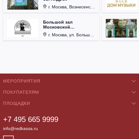
г. Москва, Вознесенский пер., д. 8/5, стр. 3.
Большой зал
Московской
консерватории им. П.И.
г. Москва, ул. Большая Никитская, д. 13.
Чайковского
МЕРОПРИЯТИЯ
ПОКУПАТЕЛЯМ
Концерты
ПЛОЩАДКИ
О нас
Классика
+7 495 665 9999
Бар/Ресторан/Кафе
Как купить
Театры
info@redkassa.ru
Клуб
Возврат билетов
Фестивали