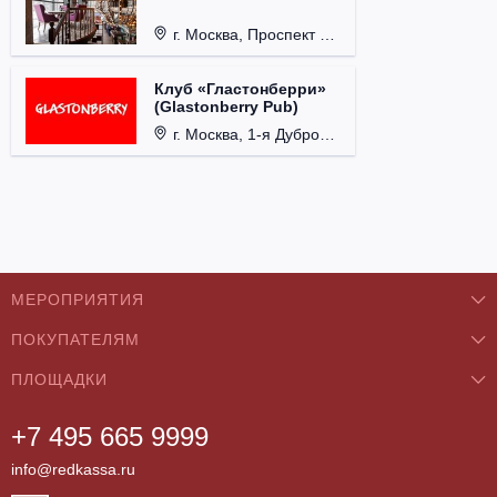
г. Москва, Проспект 60-летия Октября, д. 27.
Клуб «Гластонберри»
(Glastonberry Pub)
г. Москва, 1-я Дубровская ул., д. 13А, стр. 1.
МЕРОПРИЯТИЯ
ПОКУПАТЕЛЯМ
Концерты
ПЛОЩАДКИ
О нас
Классика
+7 495 665 9999
Бар/Ресторан/Кафе
Как купить
Театры
info@redkassa.ru
Клуб
Возврат билетов
Фестивали