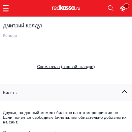
с
9:00
до
23:00
Дмитрий Колдун
Заказать
обратный
Концерт
звонок
Главная
Все события
Выбрать мероприятие
Инди
Cхема зала
(
в новой вкладке
)
Все события
Как купить
Электронная музыка
Rap, hip-hop, RnB
Билеты
Все события
Контакты
Панк
Поэтический вечер
Друзья, на данный момент билетов на это мероприятие нет.
Если появятся свободные билеты, мы обязательно добавим их
Все события
Выбрать другой город
Концерты на теплоходе
на сайт.
Опера