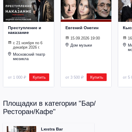
Металл
Преступление и
Евгений Онегин
Кыс
наказание
15.09.2026 19:00
16
с 21 ноября по 6
Дом музыки
Мо
декабря 2026 г.
м
Московский театр
мюзикла
Купить
Купить
от 1 000 ₽
от 3 500 ₽
от 5 
Площадки в категории "Бар/
Ресторан/Кафе"
Lюstra Bar