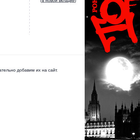
(
в новой вкладке
)
тельно добавим их на сайт.