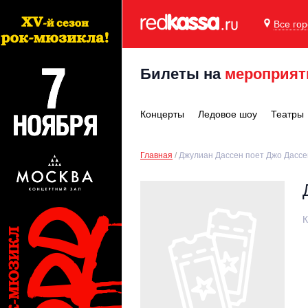
Все го
Билеты на
мероприят
Концерты
Ледовое шоу
Театры
Главная
Джулиан Дассен поет Джо Дасс
К