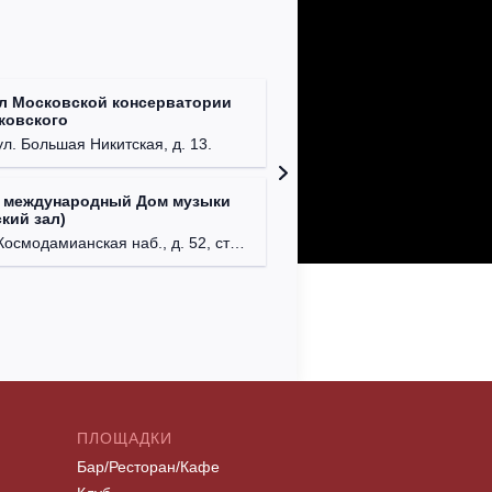
л Московской консерватории
Централ
йковского
г. Моск
ул. Большая Никитская, д. 13.
 международный Дом музыки
Клуб Ba
кий зал)
г. Моск
осмодамианская наб., д. 52, стр. 8.
ПЛОЩАДКИ
Бар/Ресторан/Кафе