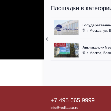
Площадки в категори
Государственн
г. Москва, ул. 
Англиканский с
г. Москва, Возн
+7 495 665 9999
info@redkassa.ru