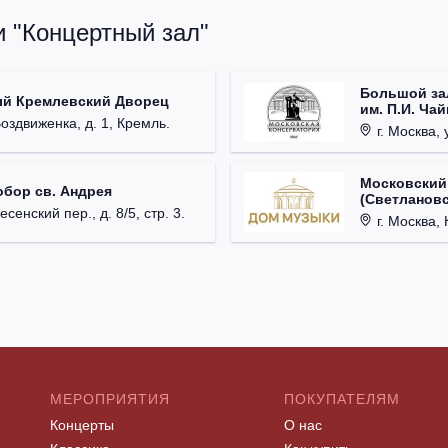
и "Концертный зал"
Большой за
ый Кремлевский Дворец
им. П.И. Ча
Воздвиженка, д. 1, Кремль.
г. Москва, 
Московский
обор св. Андрея
(Светлановс
есенский пер., д. 8/5, стр. 3.
г. Москва, К
МЕРОПРИЯТИЯ
ПОКУПАТЕЛЯМ
Концерты
О нас