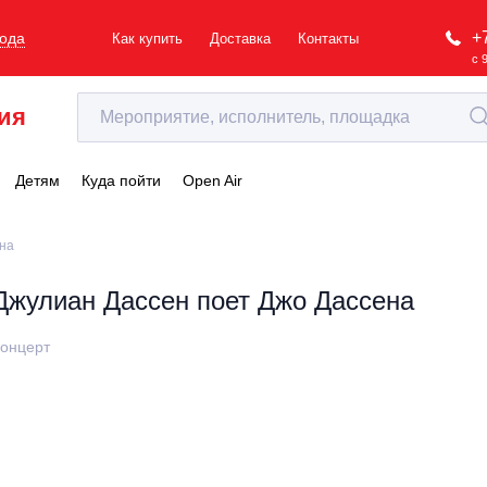
+
рода
Как купить
Доставка
Контакты
с 
ия
Детям
Куда пойти
Open Air
ена
Джулиан Дассен поет Джо Дассена
онцерт