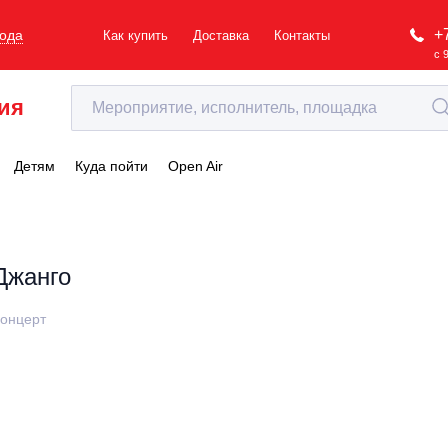
+
рода
Как купить
Доставка
Контакты
с 
ия
Детям
Куда пойти
Open Air
Джанго
онцерт