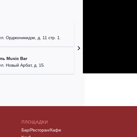
Клуб "P
г. Моск
ул. Орджоникидзе, д. 11 стр. 1.
Клуб "G
ль Music Bar
г. Моск
ул. Новый Арбат, д. 15.
ПЛОЩАДКИ
Бар/Ресторан/Кафе