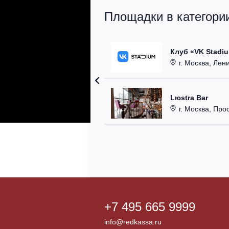
Площадки в категории
Клуб «VK Stadi
г. Москва, Ленинг
Lюstra Bar
г. Москва, Прос
+7 495 665 9999
info@redkassa.ru