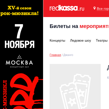
Все го
Билеты на
мероприят
Концерты
Ледовое шоу
Театры
Главная
Джанго
К