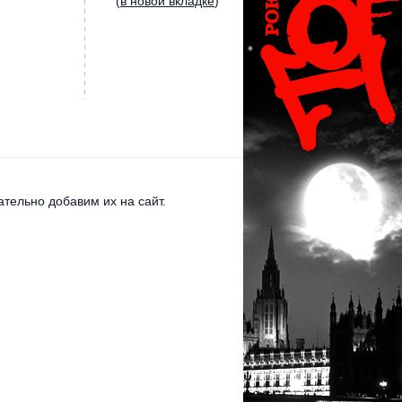
(
в новой вкладке
)
тельно добавим их на сайт.