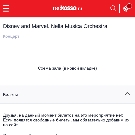
с
9:00
до
23:00
Disney and Marvel. Nella Musica Orchestra
Заказать
обратный
Концерт
звонок
Главная
Все события
Выбрать мероприятие
Инди
Cхема зала
(
в новой вкладке
)
Все события
Как купить
Электронная музыка
Rap, hip-hop, RnB
Билеты
Все события
Контакты
Панк
Поэтический вечер
Друзья, на данный момент билетов на это мероприятие нет.
Если появятся свободные билеты, мы обязательно добавим их
Все события
Выбрать другой город
Концерты на теплоходе
на сайт.
Опера