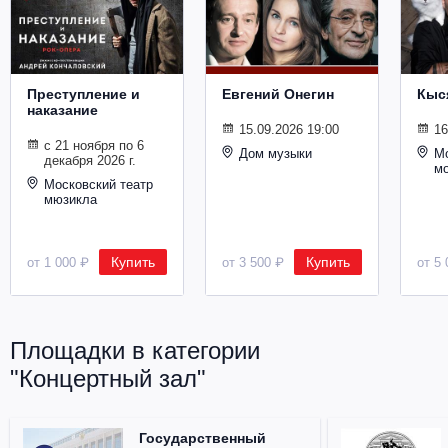
Металл
Преступление и
Евгений Онегин
Кыс
наказание
15.09.2026 19:00
16
с 21 ноября по 6
Дом музыки
Мо
декабря 2026 г.
м
Московский театр
мюзикла
Купить
Купить
от 1 000 ₽
от 3 500 ₽
от 5 
Площадки в категории
"Концертный зал"
Государственный