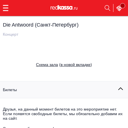
с
9:00
до
23:00
Die Antwoord (Санкт-Петербург)
Заказать
обратный
Концерт
звонок
Главная
Все события
Выбрать мероприятие
Инди
Cхема зала
(
в новой вкладке
)
Все события
Как купить
Электронная музыка
Rap, hip-hop, RnB
Билеты
Все события
Контакты
Панк
Поэтический вечер
Друзья, на данный момент билетов на это мероприятие нет.
Если появятся свободные билеты, мы обязательно добавим их
Все события
Выбрать другой город
Концерты на теплоходе
на сайт.
Опера