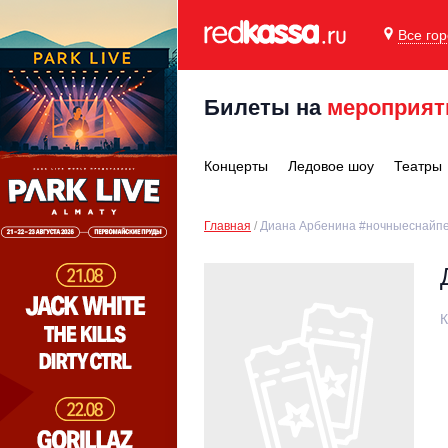
Все го
Билеты на
мероприят
Концерты
Ледовое шоу
Театры
Главная
Диана Арбенина #ночныеснайп
К