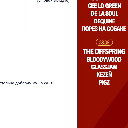
(
в новой вкладке
)
тельно добавим их на сайт.