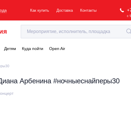
+
рода
Как купить
Доставка
Контакты
с 
ия
Детям
Куда пойти
Open Air
еры30
Диана Арбенина #ночныеснайперы30
онцерт