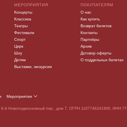
МЕРОПРИЯТИЯ
ПОКУПАТЕЛЯМ
Концерты
О нас
Классика
Как купить
Театры
Возврат билетов
Фестивали
Контакты
Спорт
Партнёры
Цирк
Архив
Шоу
Договор оферты
Детям
О поддельных билетах
Выставки, экскурсии
и
Мероприятия
Т
У
Ф
Х
Ц
Ч
Ш
Щ
Э
Ю
Я
, 6-й Новоподмосковный пер., дом 7, ОГРН 1107746241900, ИНН 
S
T
U
V
W
X
Y
Z