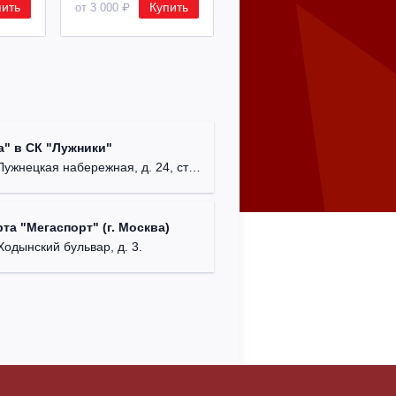
пить
Купить
Купить
от 3 000 ₽
от 8 500 ₽
Арена "
" в СК "Лужники"
Московск
Лужнецкая набережная, д. 24, стр. 5
Ледовый
та "Мегаспорт" (г. Москва)
г. Бала
Ходынский бульвар, д. 3.