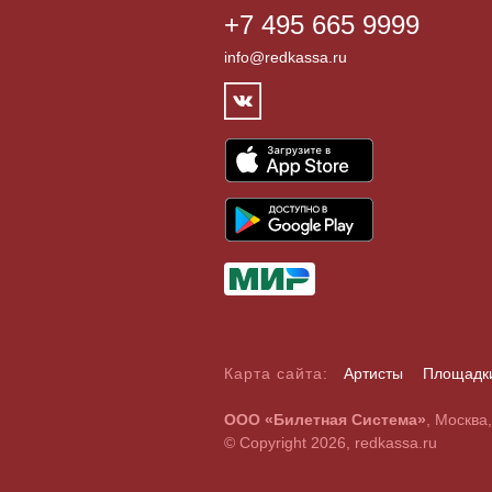
+7 495 665 9999
info@redkassa.ru
Карта сайта:
Артисты
Площадк
А
Б
В
Г
Д
Е
Ж
З
И
Й
К
Л
М
Н
О
П
Р
С
ООО «Билетная Система»
, Москва
A
B
C
D
E
F
G
H
I
J
K
L
M
N
O
P
Q
R
© Copyright 2026, redkassa.ru
0
1
2
3
4
5
6
7
8
9