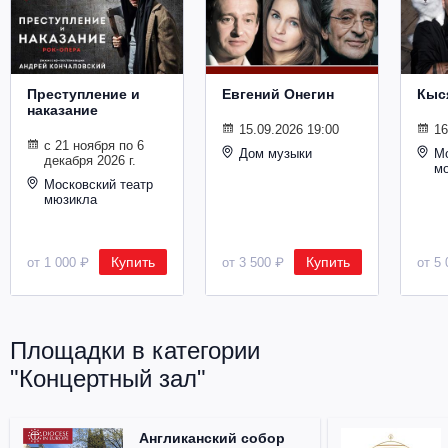
Металл
Преступление и
Евгений Онегин
Кыс
наказание
15.09.2026 19:00
16
с 21 ноября по 6
Дом музыки
Мо
декабря 2026 г.
м
Московский театр
мюзикла
Купить
Купить
от 1 000 ₽
от 3 500 ₽
от 5 
Площадки в категории
"Концертный зал"
Англиканский собор