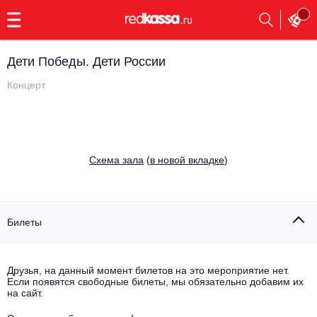
с
9:00
до
23:00
Дети Победы. Дети России
Заказать
обратный
Концерт
звонок
Главная
Все события
Выбрать мероприятие
Инди
Cхема зала
(
в новой вкладке
)
Все события
Как купить
Электронная музыка
Rap, hip-hop, RnB
Билеты
Все события
Контакты
Панк
Поэтический вечер
Друзья, на данный момент билетов на это мероприятие нет.
Если появятся свободные билеты, мы обязательно добавим их
Все события
Выбрать другой город
Концерты на теплоходе
на сайт.
Опера