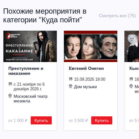
Металл
Похожие мероприятия в
Смотреть все (75)
категории "Куда пойти"
Преступление и
Евгений Онегин
Кыс
наказание
15.09.2026 19:00
16
с 21 ноября по 6
Дом музыки
Мо
декабря 2026 г.
м
Московский театр
мюзикла
Купить
Купить
от 1 000 ₽
от 3 500 ₽
от 5 