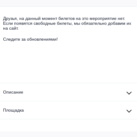
Другое для детей
Поп и эстрада
Известные актёры
Все события
Детский концерт
Друзья, на данный момент билетов на это мероприятие нет.
Альтернатива
Комедия
Если появятся свободные билеты, мы обязательно добавим их
на сайт.
Детский спектакль
Классическая музыка
Все события
Творческий вечер
Следите за обновлениями!
Детское шоу
Круиз Фест
Мюзикл, оперетта
Детский мюзикл
Open-air на ВДНХ
Балет
Джаз и блюз
Драма
Описание
Этно, фолк, кантри
Музыкальный спектакль
Площадка
Рок
Спектакль
Шансон, романс, авторская песня
Иммерсивный спектакль