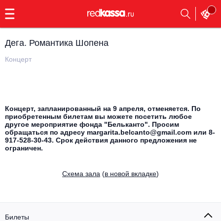
с
9:00
до
23:00
Дега. Романтика Шопена
Заказать
обратный
Концерт
звонок
Главная
Все события
Выбрать мероприятие
Инди
Концерт, запланированный на 9 апреля, отменяется. По
приобретенным билетам вы можете посетить любое
Все события
другое мероприятие фонда "Бельканто". Просим
Как купить
Электронная музыка
обращаться по адресу margarita.belcanto@gmail.com или 8-
917-528-30-43. Срок действия данного предложения не
ограничен.
Rap, hip-hop, RnB
Все события
Cхема зала
(
в новой вкладке
)
Контакты
Панк
Поэтический вечер
Все события
Выбрать другой город
Концерты на теплоходе
Опера
Билеты