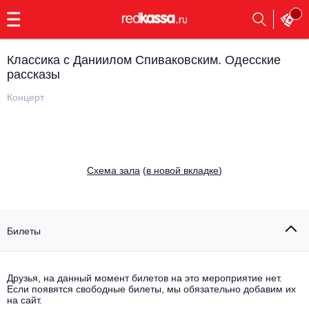
с
9:00
до
23:00
Классика с Даниилом Спиваковским. Одесские
Заказать
рассказы
обратный
звонок
Концерт
Главная
Все события
Выбрать мероприятие
Инди
Все события
Cхема зала
(
в новой вкладке
)
Как купить
Электронная музыка
Rap, hip-hop, RnB
Все события
Билеты
Контакты
Панк
Поэтический вечер
Все события
Друзья, на данный момент билетов на это мероприятие нет.
Выбрать другой город
Концерты на теплоходе
Если появятся свободные билеты, мы обязательно добавим их
Опера
на сайт.