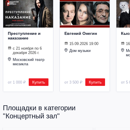
Металл
Преступление и
Евгений Онегин
Кыс
наказание
15.09.2026 19:00
16
с 21 ноября по 6
Дом музыки
Мо
декабря 2026 г.
м
Московский театр
мюзикла
Купить
Купить
от 1 000 ₽
от 3 500 ₽
от 5 
Площадки в категории
"Концертный зал"