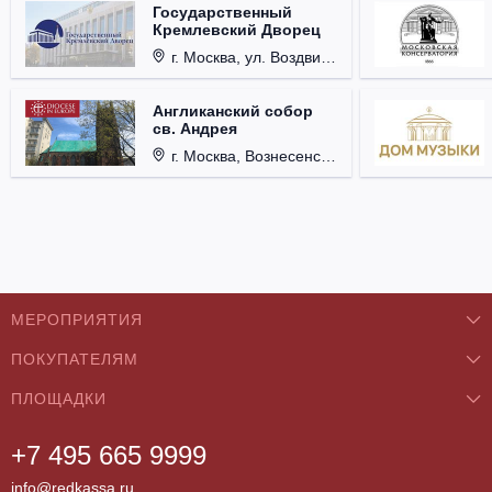
Государственный
Кремлевский Дворец
г. Москва, ул. Воздвиженка, д. 1, Кремль.
Англиканский собор
св. Андрея
г. Москва, Вознесенский пер., д. 8/5, стр. 3.
МЕРОПРИЯТИЯ
ПОКУПАТЕЛЯМ
Концерты
ПЛОЩАДКИ
О нас
Классика
+7 495 665 9999
Бар/Ресторан/Кафе
Как купить
Театры
info@redkassa.ru
Клуб